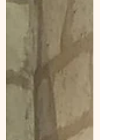
l'équipe pédagogique sous tension.
Ayant moi-même traversé cet état de
déséquilibre intense, j'ai pu
expérimenter dans ma propre chair
l'efficacité de cette méthode et en vivre
les bienfaits en l'intégrant dans ma vie
comme une pratique quotidienne.
Aujourd'hui, en tant que Sophro